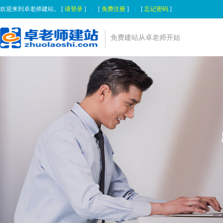
欢迎来到卓老师建站。 [
请登录
]
|
[
免费注册
]
|
[
忘记密码
]
免费建站从卓老师开始