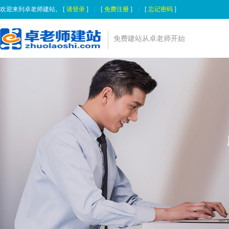
欢迎来到卓老师建站。 [
请登录
]
|
[
免费注册
]
|
[
忘记密码
]
免费建站从卓老师开始