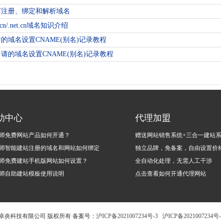
何注册、绑定和解析域名
m.cn/.net.cn域名知识介绍
的域名设置CNAME(别名)记录教程
请的域名设置CNAME(别名)记录教程
助中心
代理加盟
师免费网站产品如何开通？
赠送网站销售系统+三合一建站
师智能建站注册的域名和网站如何绑定
独立品牌，免备案，自由设置价
师免费建站手机版网站如何设置？
全自动化处理，无需人工干涉
师自助建站模板使用说明
点击查看如何开通代理网站
020 上海卓炎科技有限公司 版权所有 备案号：
沪ICP备2021007234号-3
沪ICP备2021007234号-