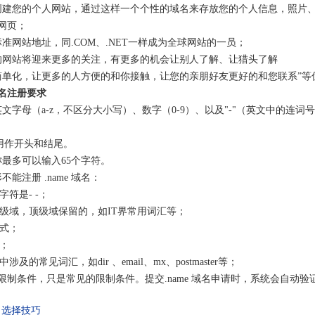
创建您的个人网站，通过这样一个个性的域名来存放您的个人信息，照片
网页；
标准网站地址，同.COM、.NET一样成为全球网站的一员；
的网站将迎来更多的关注，有更多的机会让别人了解、让猎头了解
简单化，让更多的人方便的和你接触，让您的亲朋好友更好的和您联系”等
名注册要求
英文字母（a-z，不区分大小写）、数字（0-9）、以及"-"（英文中的连
能用作开头和结尾。
称最多可以输入65个字符。
不能注册 .name 域名：
个字符是- -；
为二级域，顶级域保留的，如IT界常用词汇等；
形式；
符；
中涉及的常见词汇，如dir 、email、mx、postmaster等；
限制条件，只是常见的限制条件。提交.name 域名申请时，系统会自动
名选择技巧