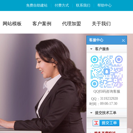
免费自助建站
|
付费方式
|
联系我们
|
帮助中心
网站模板
客户案例
代理加盟
关于我们
客服中心
客户服务
QQ扫码咨询客服
3119232920
QQ：
09:00-17:30
时间：
提交技术工单