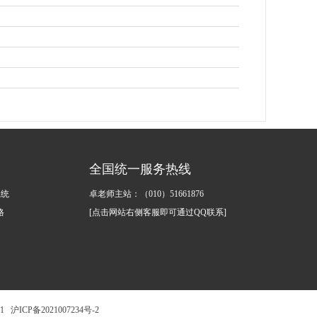
全国统一服务热线
系统
卓老师主站：（010）51661876
格
[点击网站右侧客服即可通过QQ联系]
1
沪ICP备2021007234号-2