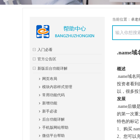
当前位置：
卓老
入门必看
.name
官方公告区
新版后台功能详解
概述
.name域
网页布局
投资者看到
模块内容样式管理
以，很多投
常用功能代码
发展
新增功能
.name后
新手必读
的第一次重
后台功能详解
特色的标记
手机版网站帮助
1、购买.
微信平台帮助
2、您可以