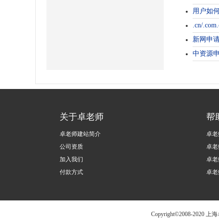
用户如
.cn/.co
新网申请
中资源申
关于卓老师
帮
卓老师建站简介
卓老
公司资质
卓老
加入我们
卓老
付款方式
卓老
Copyright©2008-2