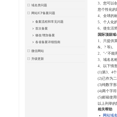
3、您可以
域名类问题
您个性化的
网站ICP备案问题
4、全球的
备案流程和常见问题
5、个人化
6、使生活
首次备案
国际顶级域
修改/增加备案
1、只提供
各省备案详细指南
&、? 等)。
微信网站
2、"-"不
升级更新
3、域名名
4、以下情形
(1)第3、4
(2)已作
(3)纯数字
(4)两个字
(5)邮箱使用
以上列举的
相关帮助
网站域